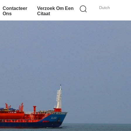
Dutch
Contacteer
Verzoek Om Een
Ons
Citaat