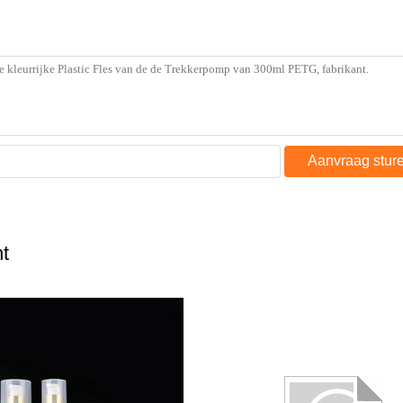
Aanvraag stur
t