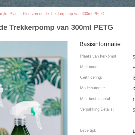
rrijke Plastic Fles van de de Trekkerpomp van 300ml PETG
de de Trekkerpomp van 300ml PETG
Basisinformatie
Plaats van herkomst:
S
Merknaam:
H
Certificering:
I
Modelnummer:
D
Min. bestelaantal:
1
Verpakking Details:
S
l
Levertijd:
1