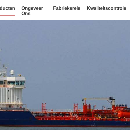
ducten
Ongeveer
Fabrieksreis
Kwaliteitscontrole
Ons