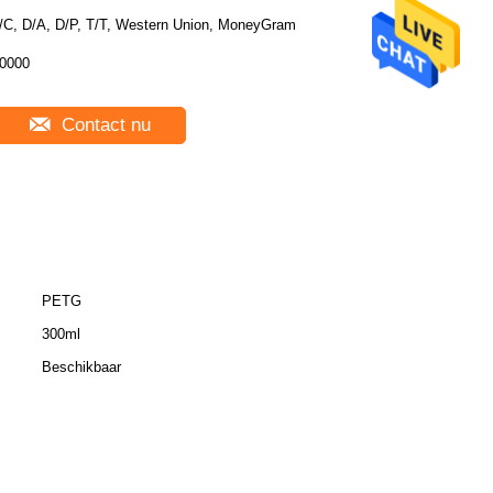
/C, D/A, D/P, T/T, Western Union, MoneyGram
0000
Contact nu
PETG
300ml
Beschikbaar