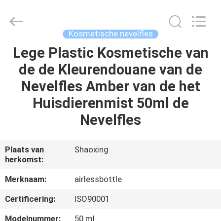
Shaoxing
Shangyu
Haojin
Plastic
Co.,
Kosmetische nevelfles
Ltd..
All
Rights
Lege Plastic Kosmetische van
HUIS
Reserved.
de de Kleurendouane van de
PRODUCTEN
Nevelfles Amber van de het
Huisdierenmist 50ml de
ONGEVEER
Nevelfles
ONS
Plaats van
Shaoxing
herkomst:
FABRIEKSREIS
Merknaam:
airlessbottle
KWALITEITSCONTROLE
Certificering:
ISO90001
Modelnummer:
50 ml