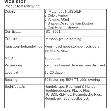
vloeistof
Productomschrijving
Details
1: Materiaal: HUISDIER.
2.Color: Amber
3.Volume: 50ml
4.Shape: De ronde van Boston
5.Cap type: mistnevel
Certificaat
ISO: 9001
Gebruik
Persoonlijke verzorging
Kunstwerkbehandelingen
kleur-nevel heet-stempelt schilderen,
serigrafie, enz.
MOQ
10000pcs
Verpakking
kartons of vanaf de eisen van de cliënt
Levertijd
15-20 dagen
Betaling
50% storting, 50% TT vóór levering
Bedrijfdetails
Handelstype: Fabrikant & Handel
Hoofdproducten: Plastic Fles,
HUISDIERENfles, Kosmetische Fles,
Roomkruik, Spuitbusfles ect.