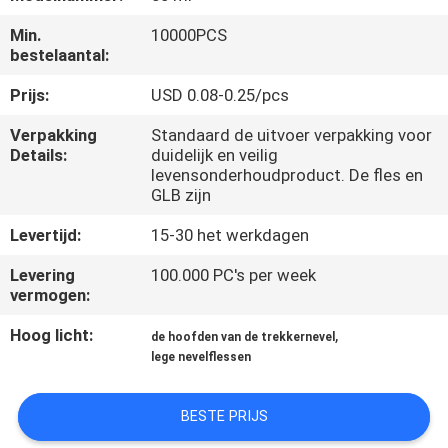
CONTACTEER
Min.
10000PCS
ONS
bestelaantal:
Prijs:
USD 0.08-0.25/pcs
VERZOEK
Verpakking
Standaard de uitvoer verpakking voor
OM
Details:
duidelijk en veilig
EEN
levensonderhoudproduct. De fles en
GLB zijn
CITAAT
Levertijd:
15-30 het werkdagen
SITEMAP
Levering
100.000 PC's per week
vermogen:
PRIVACY
Hoog licht:
,
de hoofden van de trekkernevel
lege nevelflessen
POLICY
BESTE PRIJS