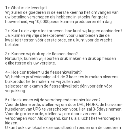
1>.What is de levertijd?
Wij zullen de goederen in de eerste keer na het ontvangen van
uw betaling verschepen als hebbend in stocks.for grote
hoeveelheid, wij 10,0000piece kunnen produceren één dag.
2>. Kunt u de vrije steekproeven, hoe kunt wij krijgen aanbieden?
Ja, kunnen wij vrije steekproeven voor u aanbieden die de
kwaliteit testen vóór eerste orde, en u kunt voor de vracht
betalen.
3>. Kunnen wij druk op de flessen doen?
Natuurlijk, kunnen wij soorten druk maken en druk op flessen
etiketteren als uw vereiste.
4>. Hoe controleert u de flessenkwaliteit?
Wij hebben profesionalqc afd. de 3 keer tests maken alvorens
bulkproductie te maken. En wij zullen ook
selecteer en examin de flessenkwaliteit één voor één vóór
verpakking.
5>. Hoe kunnen wij de verschepende manier kiezen?
Voor de kleine orde, stellen wij om door DHL, FEDEX, de huis-aan-
huisdienst van UPS te verschepen voor. Het zal 3-5days nemen.
Voor de grotere orde, stellen wij om door overzees te
verschepen voor. Als dringend, kunt u als lucht het verschepen
kiezen.
U kunt ook uw lokaal exprespostbedrijf roepen om de goederen