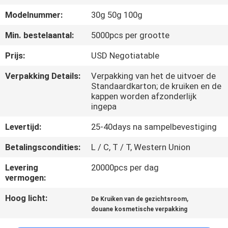
CONTACTEER
Modelnummer:
30g 50g 100g
ONS
Min. bestelaantal:
5000pcs per grootte
VERZOEK
Prijs:
USD Negotiatable
OM
Verpakking Details:
Verpakking van het de uitvoer de
Standaardkarton; de kruiken en de
EEN
kappen worden afzonderlijk
CITAAT
ingepa
Levertijd:
25-40days na sampelbevestiging
SITEMAP
Betalingscondities:
L / C, T / T, Western Union
Levering
20000pcs per dag
PRIVACY
vermogen:
POLICY
Hoog licht:
,
De Kruiken van de gezichtsroom
douane kosmetische verpakking