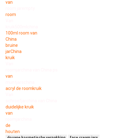
van
room jarempty
room
Van
kruik500mlchina
100ml room van
China
bruine
jarChina
kruik
Van
roomjarchina van China ps
van
muntjarschina
acryl de roomkruik
Van
schroefjarchina van China
duidelijke kruik
van
roomjarchina
de
houten
douane kosmetische verpakking
face cream jars