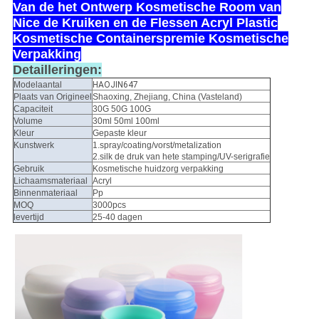
Van de het Ontwerp Kosmetische Room van
Nice de Kruiken en de Flessen Acryl Plastic
Kosmetische Containerspremie Kosmetische
Verpakking
Detailleringen:
Modelaantal
HAOJIN647
Plaats van Origineel
Shaoxing, Zhejiang, China (Vasteland)
Capaciteit
30G 50G 100G
Volume
30ml 50ml 100ml
Kleur
Gepaste kleur
Kunstwerk
1.spray/coating/vorst/metalization
2.silk de druk van hete stamping/UV-serigrafie
Gebruik
Kosmetische huidzorg verpakking
Lichaamsmateriaal
Acryl
Binnenmateriaal
Pp
MOQ
3000pcs
levertijd
25-40 dagen