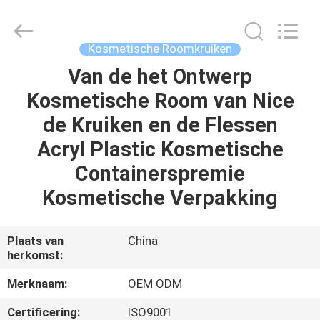
Shaoxing
Shangyu
Haojin
Plastic
Co.,
Kosmetische Roomkruiken
Ltd..
All
Rights
Van de het Ontwerp
HUIS
Reserved.
Kosmetische Room van Nice
PRODUCTEN
de Kruiken en de Flessen
Acryl Plastic Kosmetische
ONGEVEER
Containerspremie
ONS
Kosmetische Verpakking
FABRIEKSREIS
Plaats van
China
herkomst:
KWALITEITSCONTROLE
Merknaam:
OEM ODM
Certificering:
ISO9001