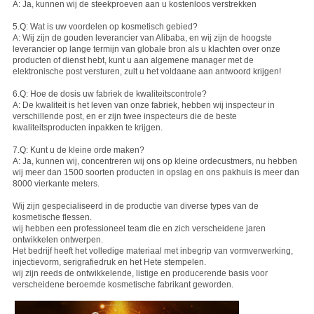
A: Ja, kunnen wij de steekproeven aan u kostenloos verstrekken
5.Q: Wat is uw voordelen op kosmetisch gebied?
A: Wij zijn de gouden leverancier van Alibaba, en wij zijn de hoogste
leverancier op lange termijn van globale bron als u klachten over onze
producten of dienst hebt, kunt u aan algemene manager met de
elektronische post versturen, zult u het voldaane aan antwoord krijgen!
6.Q: Hoe de dosis uw fabriek de kwaliteitscontrole?
A: De kwaliteit is het leven van onze fabriek, hebben wij inspecteur in
verschillende post, en er zijn twee inspecteurs die de beste
kwaliteitsproducten inpakken te krijgen.
7.Q: Kunt u de kleine orde maken?
A: Ja, kunnen wij, concentreren wij ons op kleine ordecustmers, nu hebben
wij meer dan 1500 soorten producten in opslag en ons pakhuis is meer dan
8000 vierkante meters.
Wij zijn gespecialiseerd in de productie van diverse types van de
kosmetische flessen.
wij hebben een professioneel team die en zich verscheidene jaren
ontwikkelen ontwerpen.
Het bedrijf heeft het volledige materiaal met inbegrip van vormverwerking,
injectievorm, serigrafiedruk en het Hete stempelen.
wij zijn reeds de ontwikkelende, listige en producerende basis voor
verscheidene beroemde kosmetische fabrikant geworden.